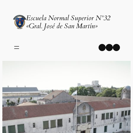
Saltar
al
Escuela Normal Superior N°32
contenido
«Gral. José de San Martín»
Facebook
Instagr
YouT