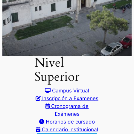
Nivel
Superior
Campus Virtual
Inscripción a Exámenes
Cronograma de
Exámenes
Horarios de cursado
Calendario Institucional