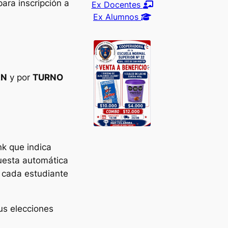
para inscripción a
Ex Docentes
Ex Alumnos
AN
y por
TURNO
nk que indica
uesta automática
cada estudiante
sus elecciones