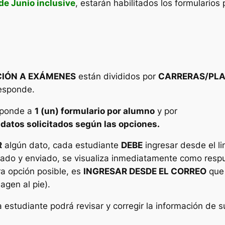
 de Junio
inclusive
, estarán habilitados los formularios 
CIÓN A EXÁMENES
están divididos por
CARRERAS/PL
esponde.
esponde a
1 (un) formulario por alumno
y por
datos solicitados según las opciones.
R
algún dato, cada estudiante
DEBE
ingresar desde el li
tado y enviado, se visualiza inmediatamente como resp
ra opción posible, es
INGRESAR DESDE EL CORREO
que 
agen al pie).
a estudiante podrá revisar y corregir la información de 