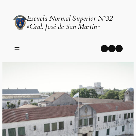
Saltar
al
Escuela Normal Superior N°32
contenido
«Gral. José de San Martín»
Facebook
Instagr
YouT