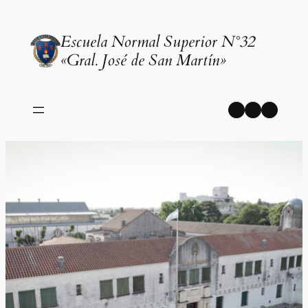
Saltar
al
Escuela Normal Superior N°32
contenido
«Gral. José de San Martín»
Facebook
Instagr
YouT