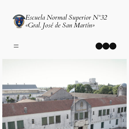
Saltar
al
Escuela Normal Superior N°32
contenido
«Gral. José de San Martín»
Facebook
Instagr
YouT