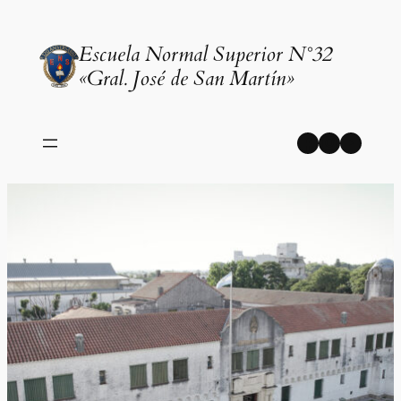
Saltar
al
Escuela Normal Superior N°32
contenido
«Gral. José de San Martín»
Facebook
Instagr
YouT