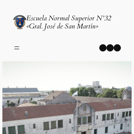
Saltar
al
Escuela Normal Superior N°32
contenido
«Gral. José de San Martín»
Facebook
Instagr
YouT