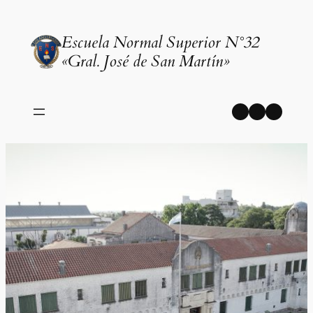
Saltar
al
Escuela Normal Superior N°32
contenido
«Gral. José de San Martín»
Facebook
Instagr
YouT