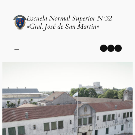
Saltar
al
Escuela Normal Superior N°32
contenido
«Gral. José de San Martín»
Facebook
Instagr
YouT