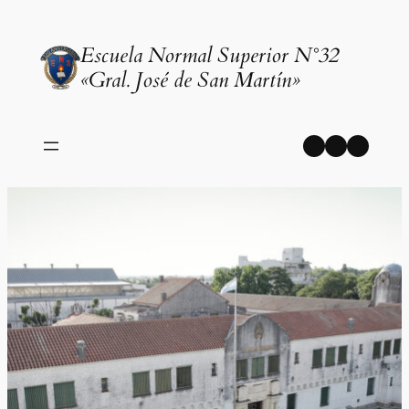
Saltar
al
Escuela Normal Superior N°32
contenido
«Gral. José de San Martín»
Facebook
Instagr
YouT